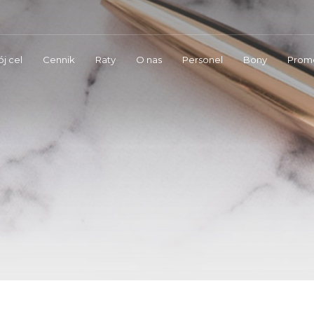
j cel
Cennik
Raty
O nas
Personel
Bony
Prom