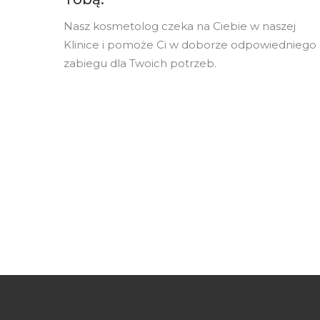
Nasz kosmetolog czeka na Ciebie w naszej
Klinice i pomoże Ci w doborze odpowiedniego
zabiegu dla Twoich potrzeb.