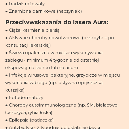
● trądzik różowaty
● Znamiona barnikowe (naczyniaki)
Przeciwwskazania do lasera Aura:
● Ciąża, karmienie piersią
● Aktywne choroby nowotworowe (przebyte – po
konsultacji lekarskiej)
● Świeża opalenizna w miejscu wykonywania
zabiegu - minimum 4 tygodnie od ostatniej
ekspozycji na słońcu lub solarium
● Infekcje wirusowe, bakteryjne, grzybicze w miejscu
wykonania zabiegu (np.: aktywna opryszczka,
kurzajka)
● Fotodermatozy
● Choroby autoimmunologiczne (np. SM, bielactwo,
łuszczyca, rybia łuska)
● Epilepsja (padaczka)
● Antybiotyki - 2 tygodnie od ostatniej dawki