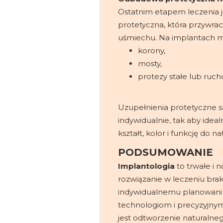
Ostatnim etapem leczenia 
protetyczna, która przywraca
uśmiechu. Na implantach m
korony,
mosty,
protezy stałe lub ruc
Uzupełnienia protetyczne 
indywidualnie, tak aby idea
kształt, kolor i funkcję do 
PODSUMOWANIE
Implantologia
to trwałe i
rozwiązanie w leczeniu bra
indywidualnemu planowan
technologiom i precyzyjn
jest odtworzenie naturalneg