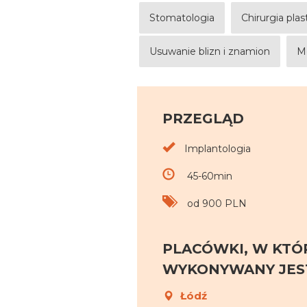
Stomatologia
Chirurgia pla
Usuwanie blizn i znamion
M
PRZEGLĄD
Implantologia
45-60min
od 900 PLN
PLACÓWKI, W KTÓ
WYKONYWANY JEST
Łódź