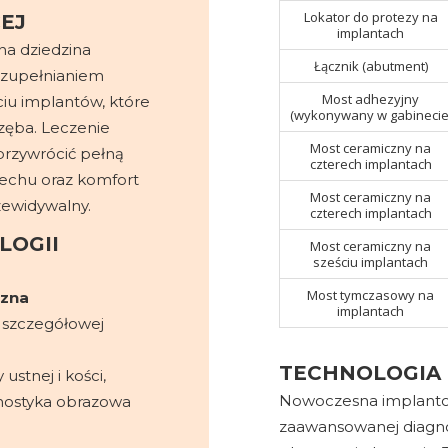
Lokator do protezy na
EJ
implantach
na dziedzina
Łącznik (abutment)
 uzupełnianiem
Most adhezyjny
iu implantów, które
(wykonywany w gabinecie
zęba. Leczenie
Most ceramiczny na
przywrócić pełną
czterech implantach
iechu oraz komfort
Most ceramiczny na
zewidywalny.
czterech implantach
LOGII
Most ceramiczny na
sześciu implantach
Most tymczasowy na
czna
implantach
 szczegółowej
TECHNOLOGIA
ustnej i kości,
Nowoczesna implantol
nostyka obrazowa
zaawansowanej diagno