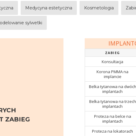
styczna
Medycyna estetyczna
Kosmetologia
Zabi
odelowanie sylwetki
IMPLANT
ZABIEG
Konsultacja
Korona PMMA na
implancie
Belka tytanowa na dwóc
implantach
Belka tytanowa na trzech
implantach
RYCH
Proteza na belce na
 ZABIEG
implantach
Proteza na lokatorach