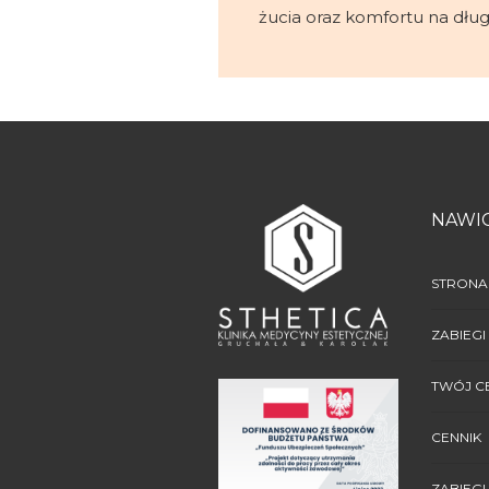
żucia oraz komfortu na długi
NAWI
STRONA
ZABIEGI
TWÓJ C
CENNIK
ZABIEGI