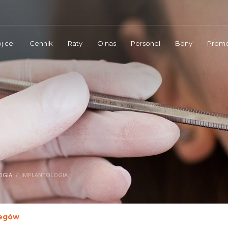
j cel
Cennik
Raty
O nas
Personel
Bony
Promo
OGIA
IMPLANTOLOGIA
iegów