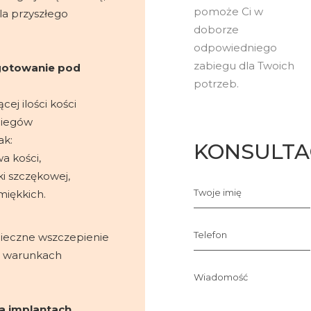
pomoże Ci w
la przyszłego
doborze
odpowiedniego
zabiegu dla Twoich
ygotowanie pod
potrzeb.
ej ilości kości
biegów
ak:
KONSULTA
a kości,
i szczękowej,
Twoje imię
iękkich.
Telefon
pieczne wszczepienie
h warunkach
Wiadomość
a implantach