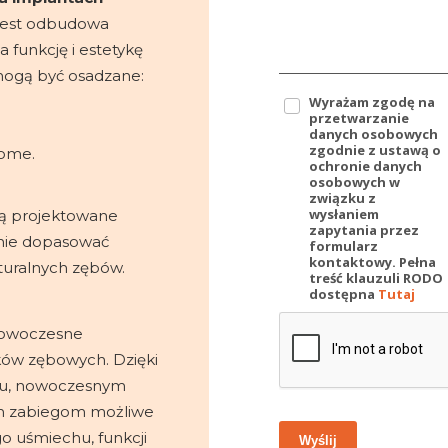
jest odbudowa
 funkcję i estetykę
ogą być osadzane:
Wyrażam zgodę na
przetwarzanie
danych osobowych
zgodnie z ustawą o
home.
ochronie danych
osobowych w
związku z
wysłaniem
są projektowane
zapytania przez
lnie dopasować
formularz
kontaktowy. Pełna
naturalnych zębów.
treść klauzuli RODO
dostępna
Tutaj
 nowoczesne
ków zębowych. Dzięki
iu, nowoczesnym
ym zabiegom możliwe
o uśmiechu, funkcji
Wyślij