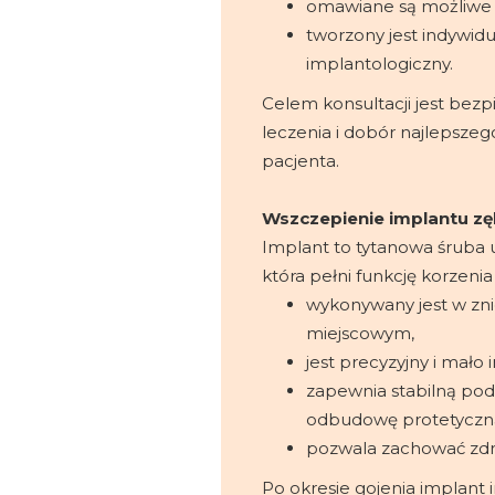
omawiane są możliwe w
tworzony jest indywidu
implantologiczny.
Celem konsultacji jest bez
leczenia i dobór najlepszeg
pacjenta.
Wszczepienie implantu 
Implant to tytanowa śruba 
która pełni funkcję korzenia
wykonywany jest w zni
miejscowym,
jest precyzyjny i mało 
zapewnia stabilną po
odbudowę protetyczn
pozwala zachować zdr
Po okresie gojenia implant in