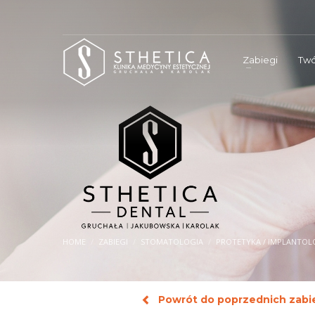
Zabiegi
Twó
HOME
ZABIEGI
STOMATOLOGIA
PROTETYKA / IMPLANTOL
Powrót do poprzednich zab