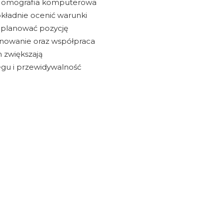
 Tomografia komputerowa
kładnie ocenić warunki
zaplanować pozycję
anowanie oraz współpraca
m zwiększają
gu i przewidywalność
.