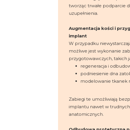
tworząc trwałe podparcie d
uzupełnienia.
Augmentacja kości i prz
implant
W przypadku niewystarczając
możliwe jest wykonanie za
przygotowawczych, takich j
regeneracja i odbudow
podniesienie dna zatok
modelowanie tkanek m
Zabiegi te umożliwiają bez
implantu nawet w trudnyc
anatomicznych.
Odbudowa protetyczna n