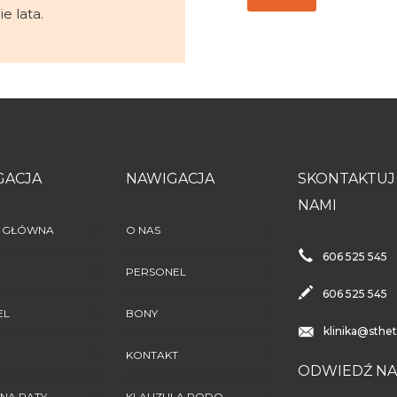
e lata.
GACJA
NAWIGACJA
SKONTAKTUJ 
NAMI
 GŁÓWNA
O NAS
606 525 545
PERSONEL
606 525 545
EL
BONY
klinika@sthet
KONTAKT
ODWIEDŹ NA
 NA RATY
KLAUZULA RODO