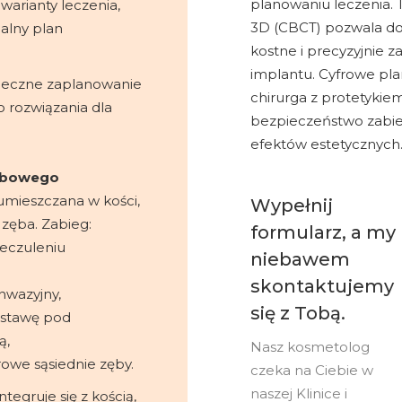
planowaniu leczenia.
arianty leczenia,
3D (CBCT) pozwala do
alny plan
kostne i precyzyjnie 
implantu. Cyfrowe pl
pieczne zaplanowanie
chirurga z protetykie
o rozwiązania dla
bezpieczeństwo zabie
efektów estetycznych
zębowego
umieszczana w kości,
Wypełnij
 zęba. Zabieg:
formularz, a my
eczuleniu
niebawem
skontaktujemy
inwazyjny,
się z Tobą.
dstawę pod
ą,
Nasz kosmetolog
owe sąsiednie zęby.
czeka na Ciebie w
naszej Klinice i
tegruje się z kością,