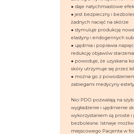
● daje natychmiastowe efek
● jest bezpieczny i bezbol
żadnych nacięć na skórze
● stymuluje produkcję now
elastyny i endogennych sub
● ujędrnia i poprawia napię
redukcję objawów starzenia 
● powoduje, że uzyskana ko
skóry utrzymuje się przez kil
● można go z powodzeniem 
zabiegami medycyny estety
Nici PDO pozwalają na szybk
wygładzenie i ujędrnienie skó
wykorzystaniem są proste i 
bezbolesne. Istnieje możliw
miejscowego Pacjenta w form