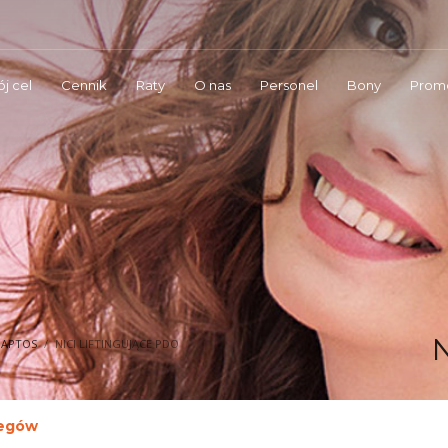
j cel
Cennik
Raty
O nas
Personel
Bony
Prom
E APTOS
NICI LIFTINGUJĄCE PDO
iegów