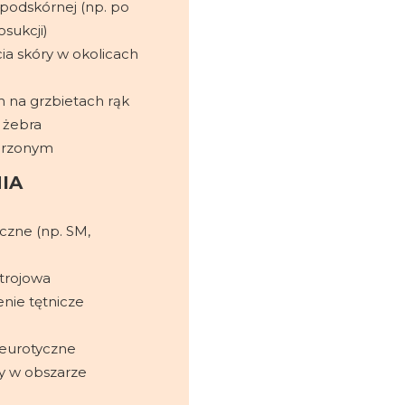
 podskórnej (np. po
sukcji)
cia skóry w okolicach
 na grzbietach rąk
, żebra
jarzonym
IA
zne (np. SM,
trojowa
enie tętnicze
neurotyczne
y w obszarze