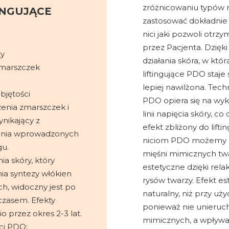
zróżnicowaniu typów
TINGUJĄCE
zastosować dokładnie 
nici jaki pozwoli otrz
przez Pacjenta. Dzię
zy
działania skóra, w któ
zmarszczek
liftingujące PDO staje s
lepiej nawilżona. Tec
bjętości
PDO opiera się na wyk
zenia zmarszczek i
linii napięcia skóry,
ynikający z
efekt zbliżony do lifti
ania wprowadzonych
niciom PDO możemy ró
gu.
mięśni mimicznych twa
ia skóry, który
estetyczne dzięki relak
ia syntezy włókien
rysów twarzy. Efekt est
h, widoczny jest po
naturalny, niż przy uży
 czasem. Efekty
ponieważ nie unieruc
o przez okres 2-3 lat.
mimicznych, a wpływa
ci PDO: