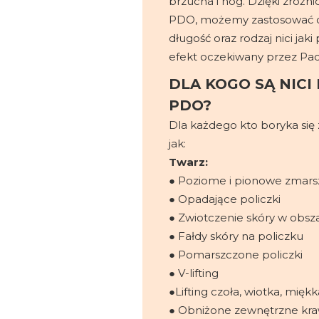
brzucha i nóg. Dzięki zróżn
PDO, możemy zastosować d
długość oraz rodzaj nici jak
efekt oczekiwany przez Pac
DLA KOGO SĄ NICI
PDO?
Dla każdego kto boryka się
jak:
Twarz:
● Poziome i pionowe zmarsz
● Opadające policzki
● Zwiotczenie skóry w obsz
● Fałdy skóry na policzku
● Pomarszczone policzki
● V-lifting
●Lifting czoła, wiotka, mięk
● Obniżone zewnętrzne kra