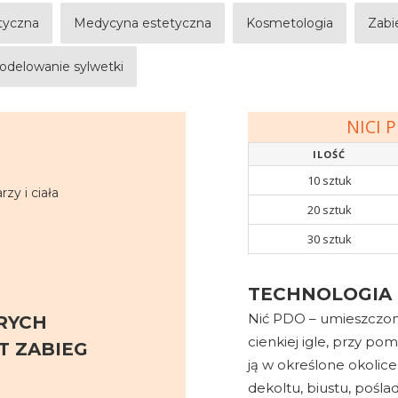
styczna
Medycyna estetyczna
Kosmetologia
Zabi
odelowanie sylwetki
NICI 
ILOŚĆ
10 sztuk
rzy i ciała
20 sztuk
30 sztuk
TECHNOLOGIA
Nić PDO – umieszczona
RYCH
cienkiej igle, przy p
 ZABIEG
ją w określone okolice 
dekoltu, biustu, pośla