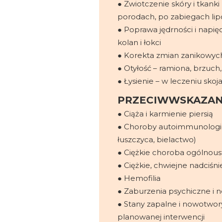
● Zwiotczenie skóry i tkanki
porodach, po zabiegach lipo
● Poprawa jędrności i napię
kolan i łokci
● Korekta zmian zanikowych
● Otyłość – ramiona, brzuch
● Łysienie – w leczeniu sko
PRZECIWWSKAZAN
● Ciąża i karmienie piersią
● Choroby autoimmunologic
łuszczyca, bielactwo)
● Ciężkie choroba ogólnous
● Ciężkie, chwiejne nadciśni
● Hemofilia
● Zaburzenia psychiczne i 
● Stany zapalne i nowotwor
planowanej interwencji