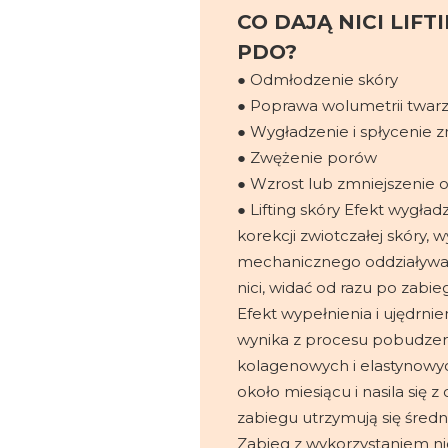
CO DAJĄ NICI LIF
PDO?
● Odmłodzenie skóry
● Poprawa wolumetrii twar
● Wygładzenie i spłycenie 
● Zwężenie porów
● Wzrost lub zmniejszenie o
● Lifting skóry Efekt wygład
korekcji zwiotczałej skóry, w
mechanicznego oddziaływ
nici, widać od razu po zabie
Efekt wypełnienia i ujędrnien
wynika z procesu pobudzen
kolagenowych i elastynowyc
około miesiącu i nasila się z
zabiegu utrzymują się średni
Zabieg z wykorzystaniem ni