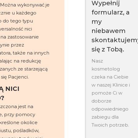
Wypełnij
. Można wykonywać je
formularz, a
ycznie u każdego
my
o do tego typu
ersalność nici
niebawem
 na zastosowanie
skontaktujem
ynie przez
się z Tobą.
atora, także na innych
Nasz
lając na redukcję
kosmetolog
zanych ze starzejącą
czeka na Ciebie
 się Pacjenci.
w naszej Klinice i
 NICI
pomoże Ci w
O?
doborze
szczona jest na
odpowiedniego
gle, przy pomocy
zabiegu dla
reślone okolice
Twoich potrzeb.
biustu, pośladków,