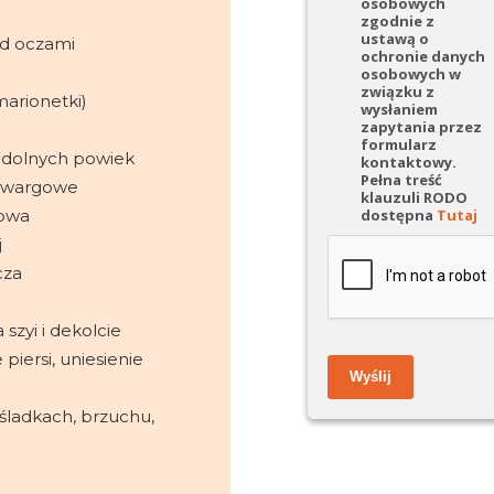
osobowych
zgodnie z
ustawą o
od oczami
ochronie danych
osobowych w
związku z
marionetki)
wysłaniem
zapytania przez
formularz
j dolnych powiek
kontaktowy.
Pełna treść
o-wargowe
klauzuli RODO
dostępna
Tutaj
mowa
j
cza
 szyi i dekolcie
 piersi, uniesienie
Wyślij
śladkach, brzuchu,