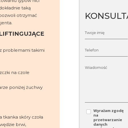
icowaniu typów nici
okładnie taką
KONSULT
i pozwoli otrzymać
jenta.
Twoje imię
 LIFTINGUJĄCE
 z problemami takimi
Telefon
Wiadomość
czki na czole
arze poniżej żuchwy
Wyrażam zgodę
na
ka tkanka skóry czoła
przetwarzanie
danych
wędzie brwi,