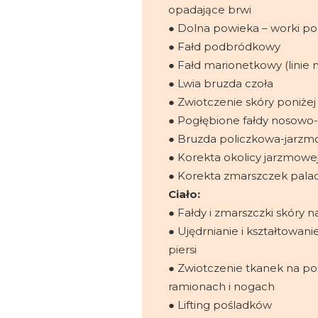
opadające brwi
● Dolna powieka – worki p
● Fałd podbródkowy
● Fałd marionetkowy (linie 
● Lwia bruzda czoła
● Zwiotczenie skóry poniże
● Pogłębione fałdy nosow
● Bruzda policzkowa-jarz
● Korekta okolicy jarzmowe
● Korekta zmarszczek pala
Ciało:
● Fałdy i zmarszczki skóry na
● Ujędrnianie i kształtowanie
piersi
● Zwiotczenie tkanek na po
ramionach i nogach
● Lifting pośladków