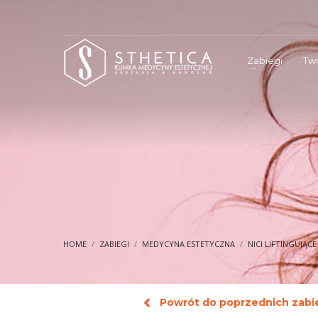
Zabiegi
Twó
HOME
ZABIEGI
MEDYCYNA ESTETYCZNA
NICI LIFTINGUJĄC
Powrót do poprzednich zab