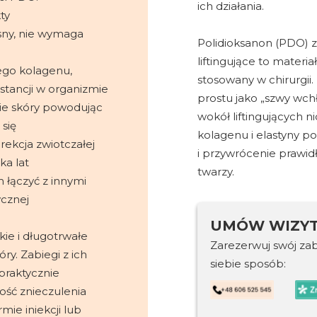
ich działania.
ty
esny, nie wymaga
Polidioksanon (PDO) z
liftingujące to materi
ego kolagenu,
stosowany w chirurgii
stancji w organizmie
prostu jako „szwy wch
cie skóry powodując
wokół liftingujących 
się
kolagenu i elastyny 
rekcja zwiotczałej
i przywrócenie prawidł
ka lat
twarzy.
łączyć z innymi
cznej
UMÓW WIZY
ie i długotrwałe
Zarezerwuj swój za
ry. Zabiegi z ich
siebie sposób:
praktycznie
ość znieczulenia
ie iniekcji lub