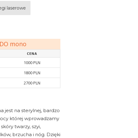
egi laserowe
PDO mono
CENA
1000 PLN
1800 PLN
2700 PLN
 jest na sterylnej, bardzo
omocy której wprowadzamy
skóry twarzy, szyi,
dków, brzucha i nóg. Dzięki