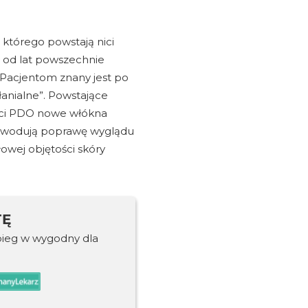
 którego powstają nici
ał od lat powszechnie
. Pacjentom znany jest po
łanialne”. Powstające
nici PDO nowe włókna
powodują poprawę wyglądu
owej objętości skóry
TĘ
bieg w wygodny dla