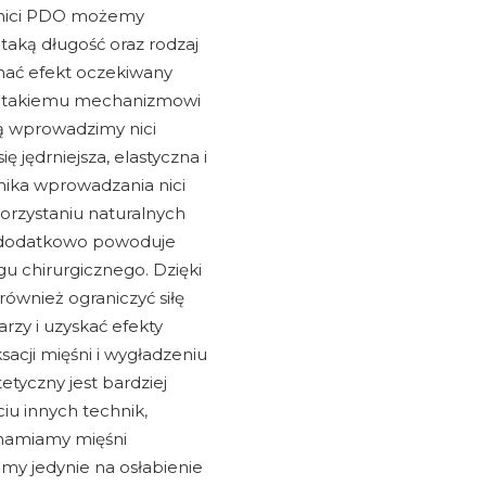
 nici PDO możemy
taką długość oraz rodzaj
ymać efekt oczekiwany
ki takiemu mechanizmowi
rą wprowadzimy nici
ię jędrniejsza, elastyczna i
hnika wprowadzania nici
orzystaniu naturalnych
 co dodatkowo powoduje
ngu chirurgicznego. Dzięki
wnież ograniczyć siłę
rzy i uzyskać efekty
sacji mięśni i wygładzeniu
etyczny jest bardziej
ciu innych technik,
hamiamy mięśni
my jedynie na osłabienie