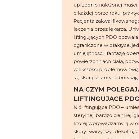
uprzednio nałożonej maści
o każdej porze roku, prakt
Pacjenta zakwalifikowaneg
leczenia przez lekarza. Uniw
liftingujących PDO pozwala
ograniczone w praktyce, jed
umiejętności i fantazję oper
powierzchniach ciała, pozwa
większości problemów zwią
się skórą, z którymi borykają
NA CZYM POLEGAJĄ
LIFTINGUJĄCE PD
Nić liftingująca PDO – umie
sterylnej, bardzo cienkiej i
której wprowadzamy ją w ok
skóry twarzy, szyi, dekoltu, 